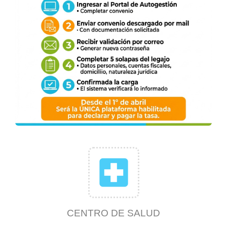
local_hospital
CENTRO DE SALUD