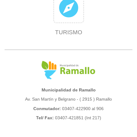
explore
TURISMO
Municipalidad de Ramallo
Av. San Martín y Belgrano - ( 2915 ) Ramallo
Conmutador:
03407-422900 al 906
Tel/ Fax:
03407-421851 (Int 217)