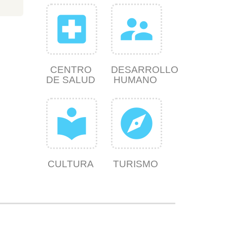
local_hospital
supervisor_account
CENTRO
DESARROLLO
DE SALUD
HUMANO
local_library
explore
CULTURA
TURISMO