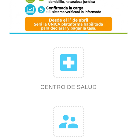
local_hospital
CENTRO DE SALUD
supervisor_account