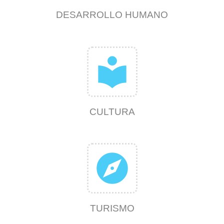
DESARROLLO HUMANO
local_library
CULTURA
explore
TURISMO