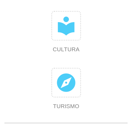
local_library
CULTURA
explore
TURISMO