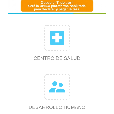
local_hospital
CENTRO DE SALUD
supervisor_account
DESARROLLO HUMANO