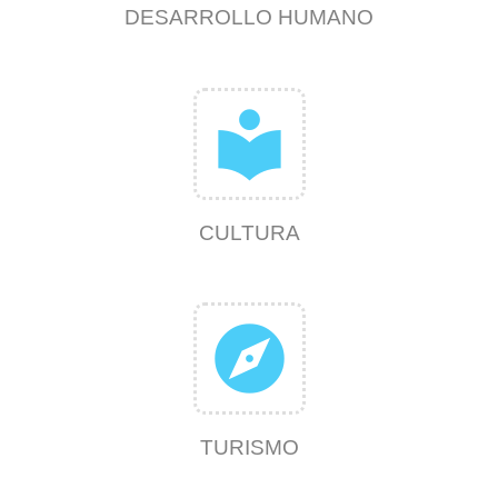
DESARROLLO HUMANO
local_library
CULTURA
explore
TURISMO