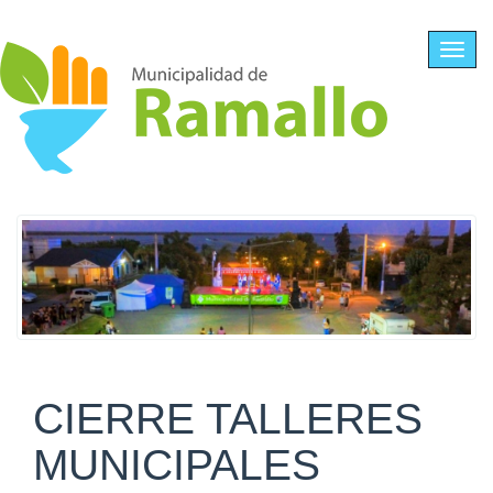
Ir al contenido principal
Toggl
navig
CIERRE TALLERES
MUNICIPALES