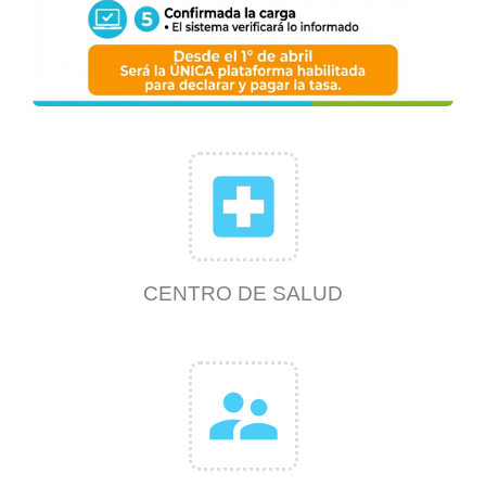
local_hospital
CENTRO DE SALUD
supervisor_account