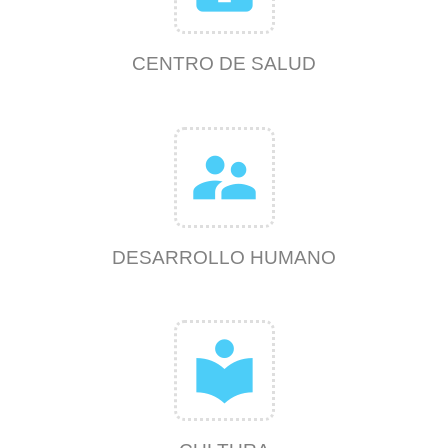
CENTRO DE SALUD
supervisor_account
DESARROLLO HUMANO
local_library