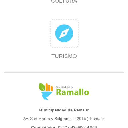
CULTURA
explore
TURISMO
Municipalidad de Ramallo
Av. San Martín y Belgrano - ( 2915 ) Ramallo
Conmutador:
03407-422900 al 906