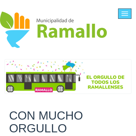
Ir al contenido principal
Toggl
navig
CON MUCHO
ORGULLO