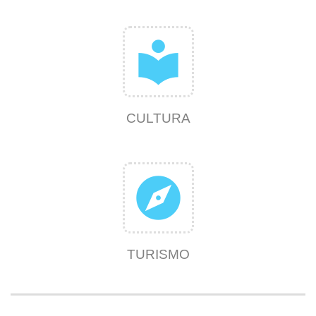
local_library
CULTURA
explore
TURISMO