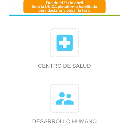
local_hospital
CENTRO DE SALUD
supervisor_account
DESARROLLO HUMANO