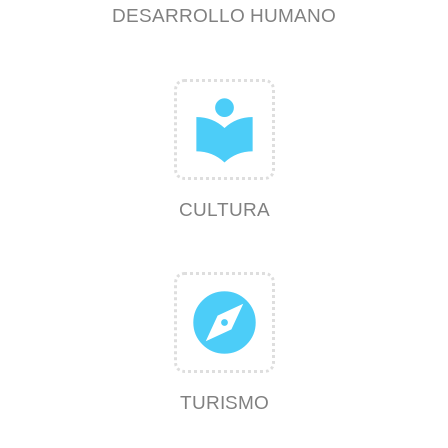
DESARROLLO HUMANO
local_library
CULTURA
explore
TURISMO