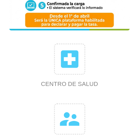
local_hospital
CENTRO DE SALUD
supervisor_account