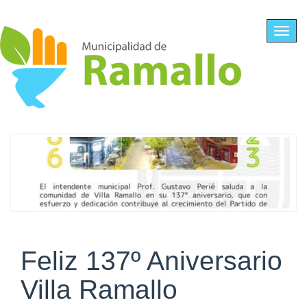
Ir al contenido principal
Toggl
navig
Feliz 137º Aniversario
Villa Ramallo