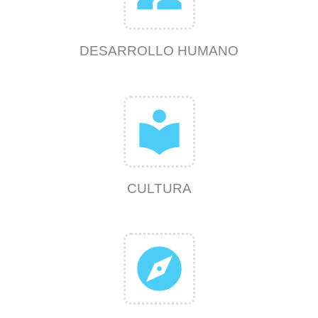
DESARROLLO HUMANO
local_library
CULTURA
explore