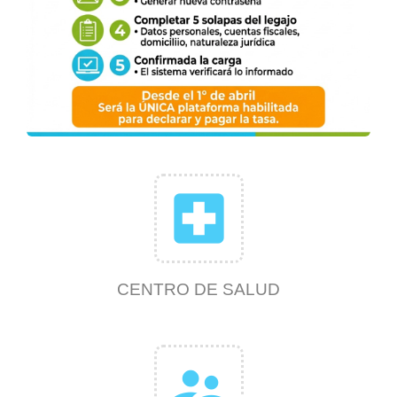
local_hospital
CENTRO DE SALUD
supervisor_account