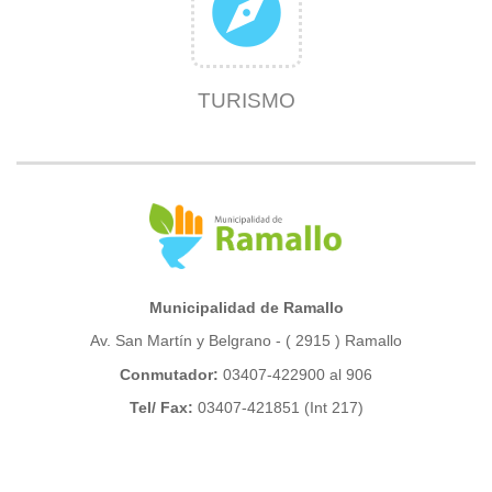
explore
TURISMO
Municipalidad de Ramallo
Av. San Martín y Belgrano - ( 2915 ) Ramallo
Conmutador:
03407-422900 al 906
Tel/ Fax:
03407-421851 (Int 217)