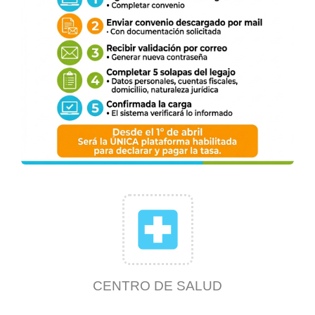
local_hospital
CENTRO DE SALUD