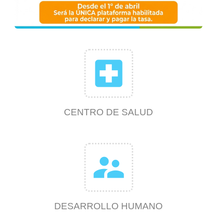
local_hospital
CENTRO DE SALUD
supervisor_account
DESARROLLO HUMANO