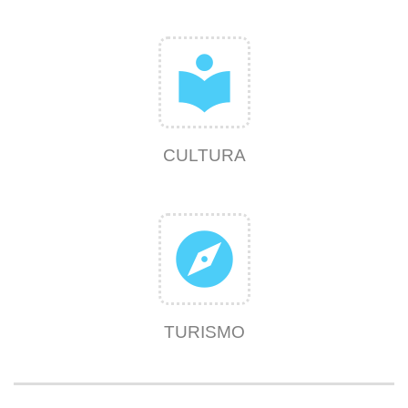
local_library
CULTURA
explore
TURISMO