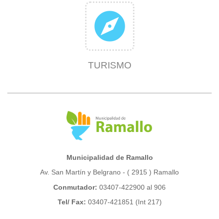
explore
TURISMO
Municipalidad de Ramallo
Av. San Martín y Belgrano - ( 2915 ) Ramallo
Conmutador:
03407-422900 al 906
Tel/ Fax:
03407-421851 (Int 217)