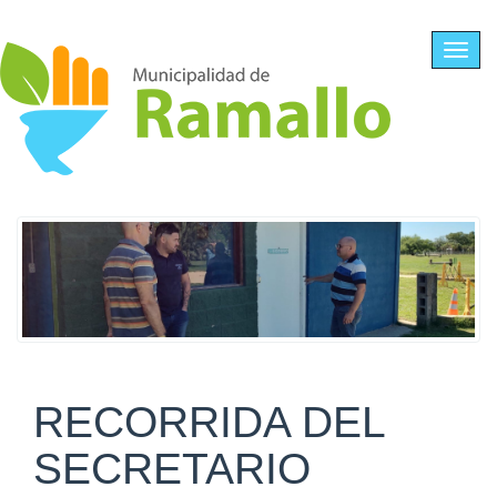
Ir al contenido principal
Toggl
navig
RECORRIDA DEL
SECRETARIO