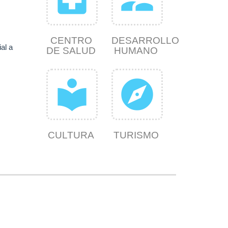
CENTRO
DESARROLLO
al a
DE SALUD
HUMANO
local_library
explore
CULTURA
TURISMO