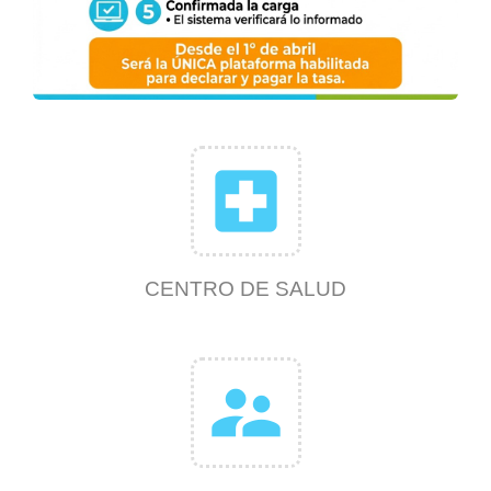
local_hospital
CENTRO DE SALUD
supervisor_account