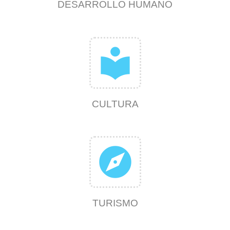
DESARROLLO HUMANO
local_library
CULTURA
explore
TURISMO