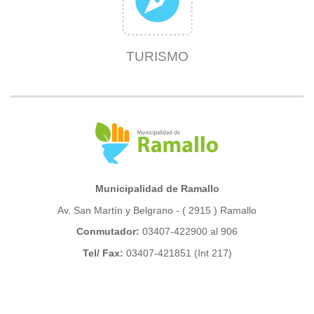
explore
TURISMO
Municipalidad de Ramallo
Av. San Martín y Belgrano - ( 2915 ) Ramallo
Conmutador:
03407-422900 al 906
Tel/ Fax:
03407-421851 (Int 217)