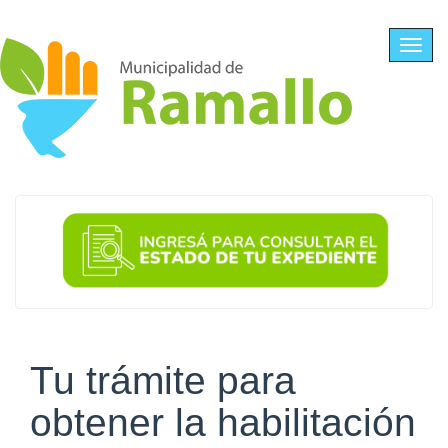
Ir al contenido principal
Toggl
navig
Tu trámite para
obtener la habilitación