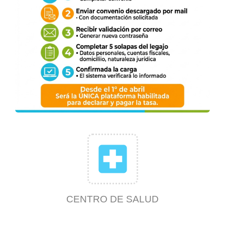
local_hospital
CENTRO DE SALUD