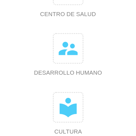
CENTRO DE SALUD
supervisor_account
DESARROLLO HUMANO
local_library
CULTURA