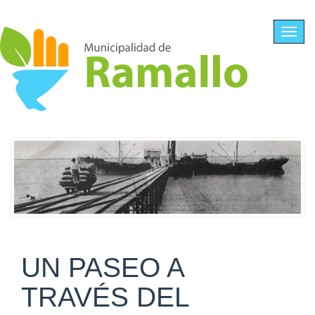
Ir al contenido principal
Toggl
navig
UN PASEO A
TRAVÉS DEL