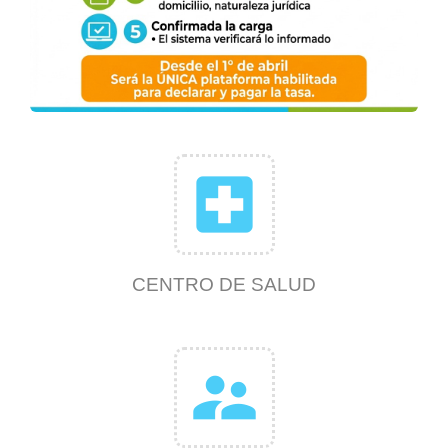
local_hospital
CENTRO DE SALUD
supervisor_account