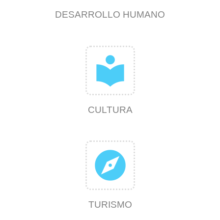
DESARROLLO HUMANO
local_library
CULTURA
explore
TURISMO