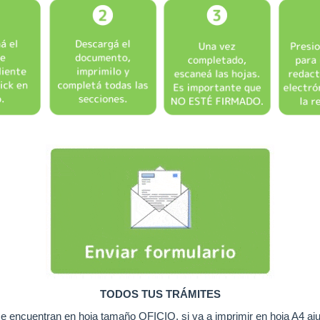
TODOS TUS TRÁMITES
se encuentran en hoja tamaño OFICIO, si va a imprimir en hoja A4 aju